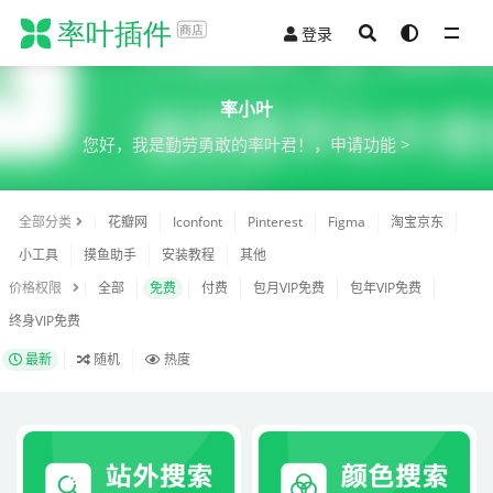
登录
全部
率小叶
您好，我是勤劳勇敢的率叶君！，
申请功能 >
全部分类
花瓣网
Iconfont
Pinterest
Figma
淘宝京东
小工具
摸鱼助手
安装教程
其他
价格权限
全部
免费
付费
包月VIP免费
包年VIP免费
终身VIP免费
最新
随机
热度