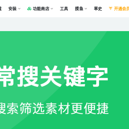
载
安装
功能商店
工具
摸鱼
率史
开通会