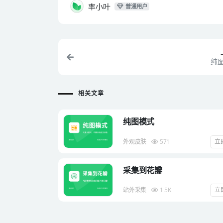
率小叶
普通用户
纯
相关文章
纯图模式
外观皮肤
571
立
采集到花瓣
站外采集
1.5K
立