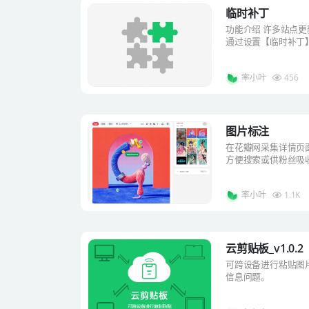
临时补丁
功能介绍 许多站点
通过设置【临时补丁】
率小叶
456
图片标注
在花瓣网采集详情页
方便搜索或供粉丝吸
率小叶
1.1K
云剪贴板_v1.0.2
可跨设备进行粘贴图
信息问题。