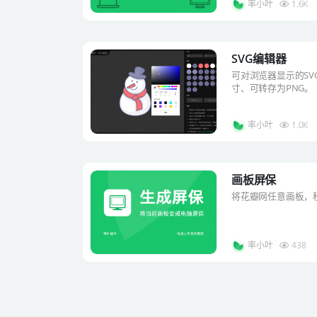
率小叶
1.6K
SVG编辑器
可对浏览器显示的S
寸、可转存为PNG。
率小叶
1.0K
画板屏保
将花瓣网任意画板，
率小叶
438