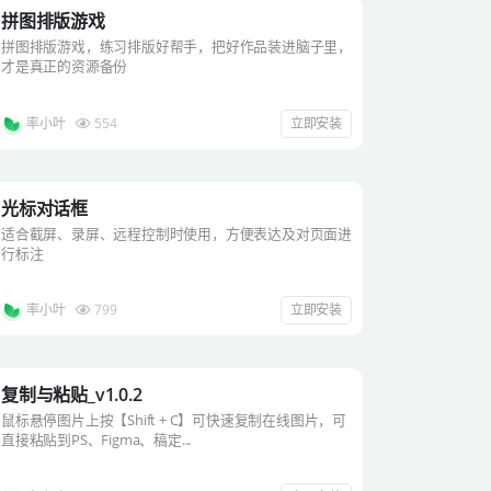
拼图排版游戏
拼图排版游戏，练习排版好帮手，把好作品装进脑子里，
才是真正的资源备份
率小叶
554
立即安装
光标对话框
适合截屏、录屏、远程控制时使用，方便表达及对页面进
行标注
率小叶
799
立即安装
复制与粘贴_v1.0.2
鼠标悬停图片上按【Shift + C】可快速复制在线图片，可
直接粘贴到PS、Figma、稿定...