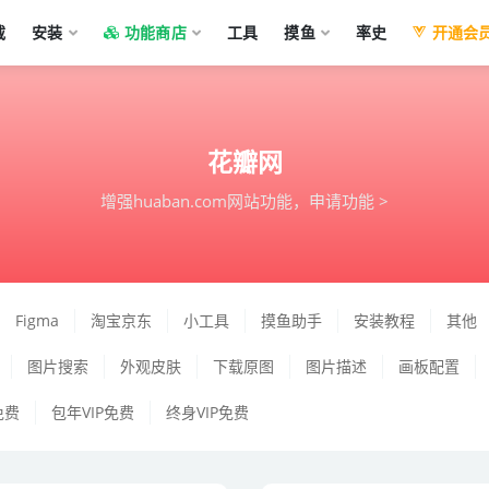
载
安装
功能商店
工具
摸鱼
率史
开通会
网
花瓣网
增强huaban.com网站功能，
申请功能 >
Figma
淘宝京东
小工具
摸鱼助手
安装教程
其他
图片搜索
外观皮肤
下载原图
图片描述
画板配置
免费
包年VIP免费
终身VIP免费