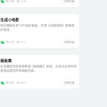
率小叶
1.5K
立即安装
生成小电影
将花瓣网任意“GIF动画”画板，秒变【动感电影】屏幕保
护程序。
率小叶
810
立即安装
画板集
在花瓣网顶部菜单新增【画板集】按钮，点击后左侧可快
速滑出我的所有画板列表。
率小叶
860
立即安装