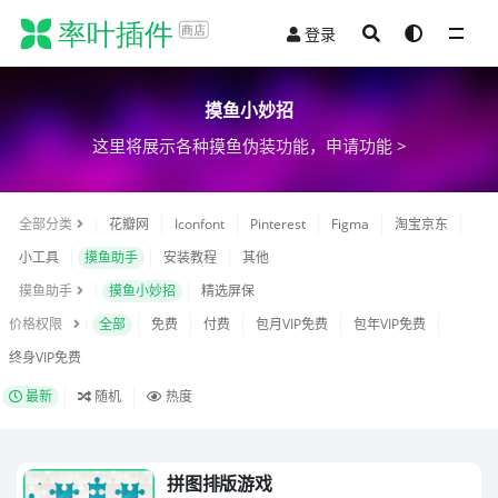
登录
全部
摸鱼小妙招
这里将展示各种摸鱼伪装功能，
申请功能 >
全部分类
花瓣网
Iconfont
Pinterest
Figma
淘宝京东
小工具
摸鱼助手
安装教程
其他
摸鱼助手
摸鱼小妙招
精选屏保
价格权限
全部
免费
付费
包月VIP免费
包年VIP免费
终身VIP免费
最新
随机
热度
拼图排版游戏