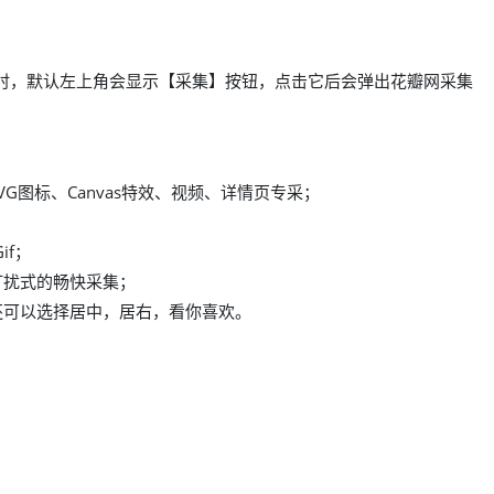
时，默认左上角会显示【采集】按钮，点击它后会弹出花瓣网采集
G图标、Canvas特效、视频、详情页专采；
；
if；
打扰式的畅快采集；
还可以选择居中，居右，看你喜欢。