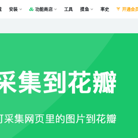
载
安装
功能商店
工具
摸鱼
率史
开通会