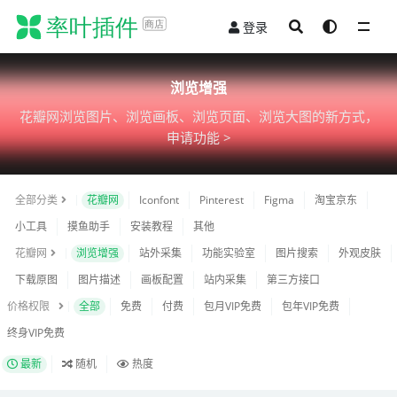
登录
全部
浏览增强
花瓣网浏览图片、浏览画板、浏览页面、浏览大图的新方式，
申请功能 >
全部分类
花瓣网
Iconfont
Pinterest
Figma
淘宝京东
小工具
摸鱼助手
安装教程
其他
花瓣网
浏览增强
站外采集
功能实验室
图片搜索
外观皮肤
下载原图
图片描述
画板配置
站内采集
第三方接口
价格权限
全部
免费
付费
包月VIP免费
包年VIP免费
终身VIP免费
最新
随机
热度