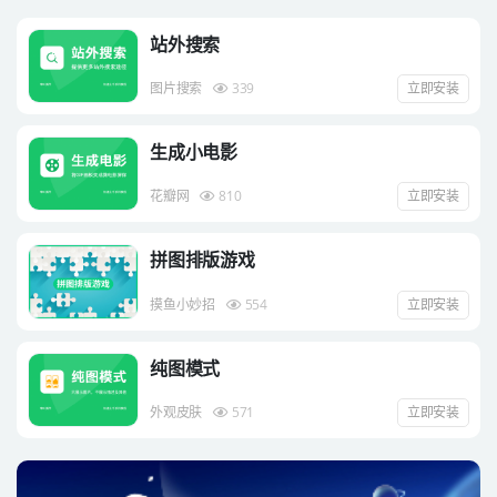
站外搜索
图片搜索
339
立即安装
生成小电影
花瓣网
810
立即安装
拼图排版游戏
摸鱼小妙招
554
立即安装
纯图模式
外观皮肤
571
立即安装