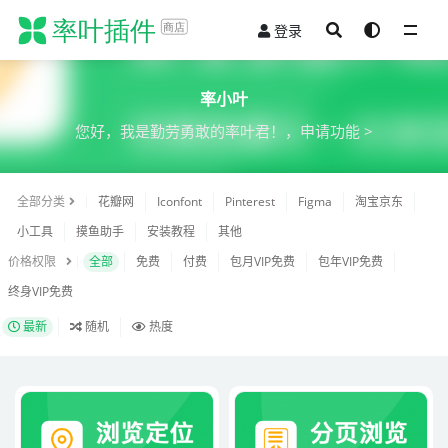
登录
全部
率小叶
您好，我是勤劳勇敢的率叶君！，
申请功能 >
全部分类
花瓣网
Iconfont
Pinterest
Figma
淘宝京东
小工具
摸鱼助手
安装教程
其他
价格权限
全部
免费
付费
包月VIP免费
包年VIP免费
终身VIP免费
最新
随机
热度