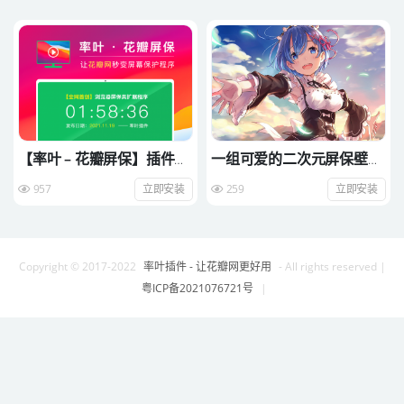
【率叶 – 花瓣屏保】插件使
一组可爱的二次元屏保壁纸
用教程
（内测中…）
957
立即安装
259
立即安装
Copyright © 2017-2022
率叶插件 - 让花瓣网更好用
- All rights reserved
|
粤ICP备2021076721号
|