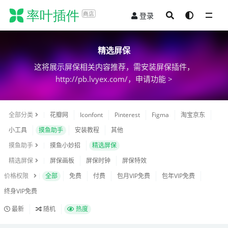
登录
全部
精选屏保
这将展示屏保相关内容推荐，需安装屏保插件，
http://pb.lvyex.com/，
申请功能 >
全部分类
花瓣网
Iconfont
Pinterest
Figma
淘宝京东
小工具
摸鱼助手
安装教程
其他
摸鱼助手
摸鱼小妙招
精选屏保
精选屏保
屏保画板
屏保时钟
屏保特效
价格权限
全部
免费
付费
包月VIP免费
包年VIP免费
终身VIP免费
最新
随机
热度