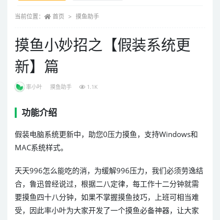
当前位置：
首页
摸鱼助手
摸鱼小妙招之【假装系统更
新】篇
率小叶
摸鱼助手
1.1K
功能介绍
假装电脑系统更新中，助您0压力摸鱼，支持Windows和
MAC系统样式。
天天996怎么能吃的消，为缓解996压力，我们必须劳逸结
合，鲁迅曾经说过，根据二八定律，每工作十二分钟就需
要摸鱼四十八分钟，如果不掌握摸鱼技巧，上班可相当难
受，因此率小叶为大家开发了一个摸鱼必备神器，让大家