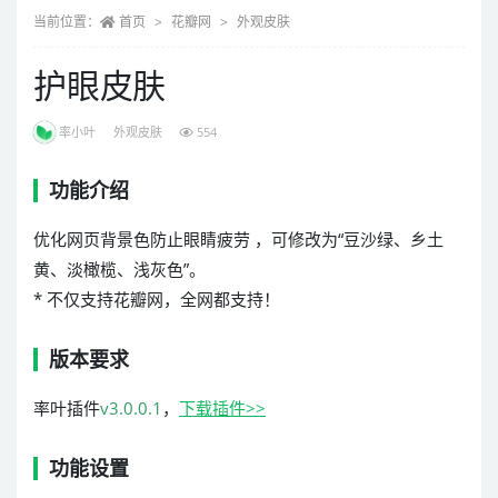
当前位置：
首页
花瓣网
外观皮肤
护眼皮肤
率小叶
外观皮肤
554
功能介绍
优化网页背景色防止眼睛疲劳 ，可修改为“豆沙绿、乡土
黄、淡橄榄、浅灰色”。
* 不仅支持花瓣网，全网都支持！
版本要求
率叶插件
v3.0.0.1
，
下载插件>>
功能设置